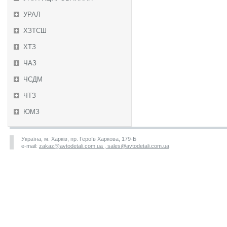
УРАЛ
ХЗТСШ
ХТЗ
ЧАЗ
ЧСДМ
ЧТЗ
ЮМЗ
Україна, м. Харків, пр. Героїв Харкова, 179-Б
e-mail:
zakaz@avtodetali.com.ua , sales@avtodetali.com.ua