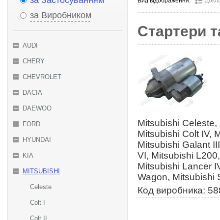
за Застосуванням
Вид відображення:
Докл
за Виробником
Стартери т
AUDI
CHERY
CHEVROLET
DACIA
DAEWOO
Mitsubishi Celeste, M
FORD
Mitsubishi Colt IV, 
HYUNDAI
Mitsubishi Galant II
VI, Mitsubishi L200,
KIA
Mitsubishi Lancer I
MITSUBISHI
Wagon, Mitsubishi S
Celeste
Код виробника: 5
Colt I
Colt II