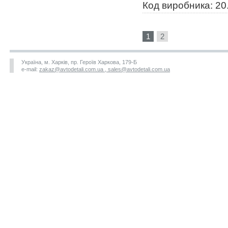
Код виробника: 20
1
2
Україна, м. Харків, пр. Героїв Харкова, 179-Б
e-mail:
zakaz@avtodetali.com.ua , sales@avtodetali.com.ua