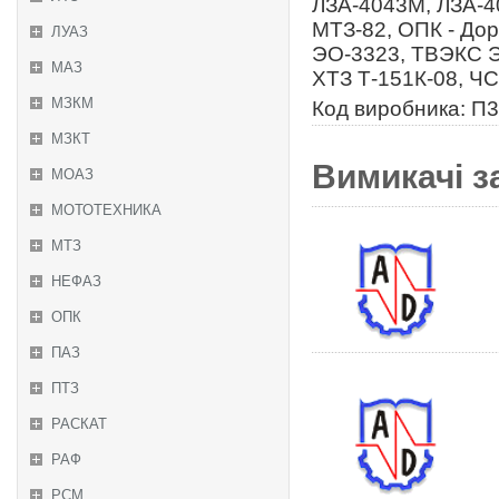
ЛЗА-4043М, ЛЗА-40
МТЗ-82, ОПК - До
ЛУАЗ
ЭО-3323, ТВЭКС ЭО
МАЗ
ХТЗ Т-151К-08, Ч
МЗКМ
Код виробника: П3
МЗКТ
Вимикачі з
МОАЗ
МОТОТЕХНИКА
МТЗ
НЕФАЗ
ОПК
ПАЗ
ПТЗ
РАСКАТ
РАФ
РСМ