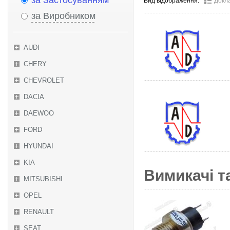
за Застосуванням
Вид відображення:
Докл
за Виробником
AUDI
CHERY
CHEVROLET
DACIA
DAEWOO
FORD
HYUNDAI
KIA
Вимикачі т
MITSUBISHI
OPEL
RENAULT
SEAT