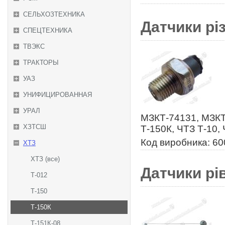
СЕЛЬХОЗТЕХНИКА
Датчики рі
СПЕЦТЕХНИКА
ТВЭКС
ТРАКТОРЫ
УАЗ
УНИФИЦИРОВАННАЯ
УРАЛ
МЗКТ-74131, МЗКТ
ХЗТСШ
Т-150К, ЧТЗ Т-10,
Код виробника: 60
ХТЗ
ХТЗ (все)
Датчики рі
Т-012
Т-150
Т-150К
Т-151К-08