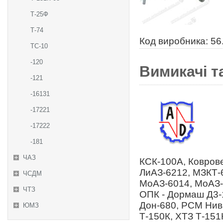
Т-25Ф
Т-74
Код виробника: 56
ТС-10
-120
Вимикачі та
-121
-16131
-17221
-17222
-181
ЧАЗ
КСК-100А, Коврове
ЛиАЗ-6212, МЗКТ-
ЧСДМ
МоАЗ-6014, МоАЗ-
ЧТЗ
ОПК - Дормаш Д3-
Дон-680, РСМ Нива
ЮМЗ
Т-150К, ХТЗ Т-151