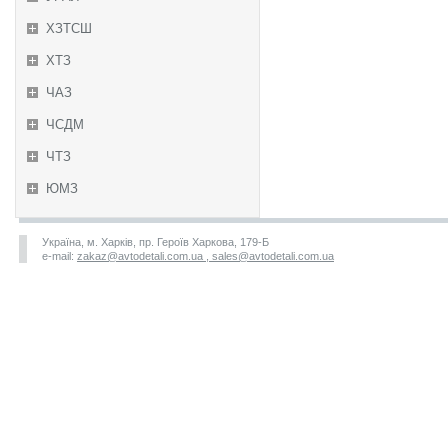
ХЗТСШ
ХТЗ
ЧАЗ
ЧСДМ
ЧТЗ
ЮМЗ
Україна, м. Харків, пр. Героїв Харкова, 179-Б
e-mail:
zakaz@avtodetali.com.ua , sales@avtodetali.com.ua