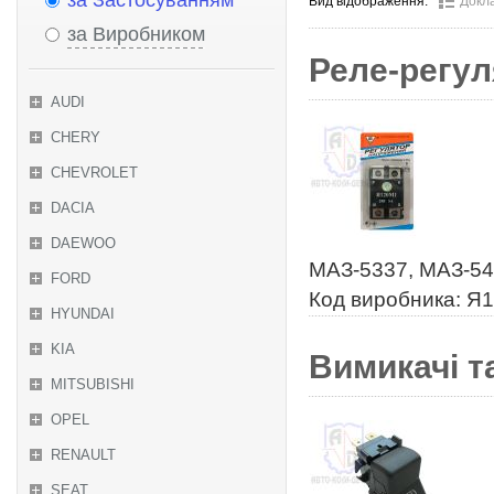
за Застосуванням
Вид відображення:
Докл
за Виробником
Реле-регул
AUDI
CHERY
CHEVROLET
DACIA
DAEWOO
МАЗ-5337, МАЗ-54
FORD
Код виробника: Я
HYUNDAI
KIA
Вимикачі та
MITSUBISHI
OPEL
RENAULT
SEAT