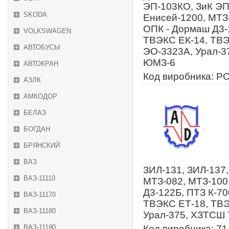
ЭП-103КО, ЗиК ЭП-
SKODA
Енисей-1200, МТЗ-
ОПК - Дормаш Д3-1
VOLKSWAGEN
ТВЭКС ЕК-14, ТВ
АВТОБУСЫ
ЭО-3323А, Урал-3
ЮМЗ-6
АВТОКРАН
Код виробника: Р
АЗЛК
АМКОДОР
БЕЛАЗ
БОГДАН
БРЯНСКИЙ
ВАЗ
ЗИЛ-131, ЗИЛ-137,
ВАЗ-11110
МТЗ-082, МТЗ-100
Д3-122Б, ПТЗ К-70
ВАЗ-11170
ТВЭКС ЕТ-18, ТВ
ВАЗ-11180
Урал-375, ХЗТСШ 
ВАЗ-11190
Код виробника: 71