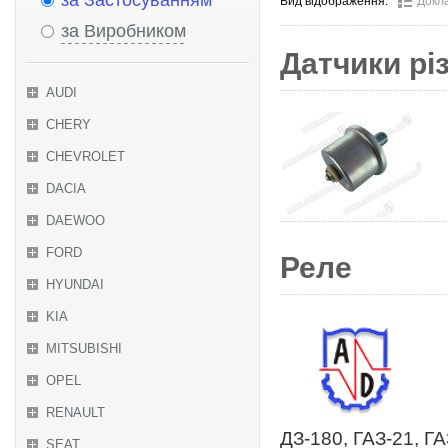
за Застосуванням
Вид відображення:
Докл
за Виробником
Датчики рі
AUDI
CHERY
CHEVROLET
DACIA
DAEWOO
FORD
Реле
HYUNDAI
KIA
MITSUBISHI
OPEL
RENAULT
ДЗ-180, ГАЗ-21, ГА
SEAT