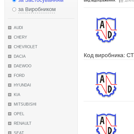
за Застосуванням
Вид відображення:
Докл
за Виробником
AUDI
CHERY
CHEVROLET
Код виробника: С
DACIA
DAEWOO
FORD
HYUNDAI
KIA
MITSUBISHI
OPEL
RENAULT
SEAT