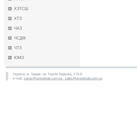
ХЗТСШ
ХТЗ
ЧАЗ
ЧСДМ
ЧТЗ
ЮМЗ
Україна, м. Харків, пр. Героїв Харкова, 179-Б
e-mail:
zakaz@avtodetali.com.ua , sales@avtodetali.com.ua