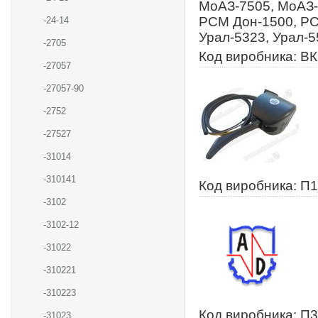
МоАЗ-7505, МоАЗ-
РСМ Дон-1500, РС
-24-14
Урал-5323, Урал-
-2705
Код виробника: ВК
-27057
-27057-90
-2752
-27527
-31014
-310141
Код виробника: П
-3102
-3102-12
-31022
-310221
-310223
Код виробника: П
-31023