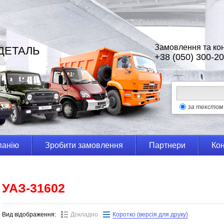
Замовлення та кон
ДЕТАЛЬ
+38 (050) 300-20
за текстом
панію
Зробити замовлення
Партнери
Кон
УАЗ-31602
Вид відображення:
Докладно
Коротко (версія для друку)