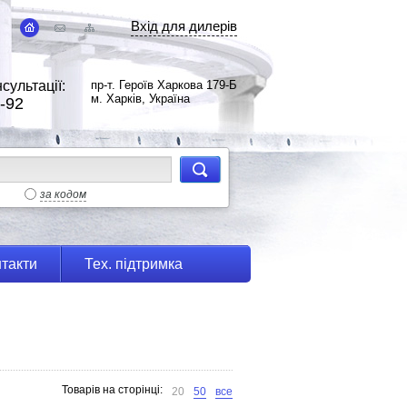
Вхід для дилерів
сультації:
пр-т. Героїв Харкова 179-Б
м. Харків, Україна
-92
за кодом
такти
Тех. підтримка
Товарів на сторінці:
20
50
все