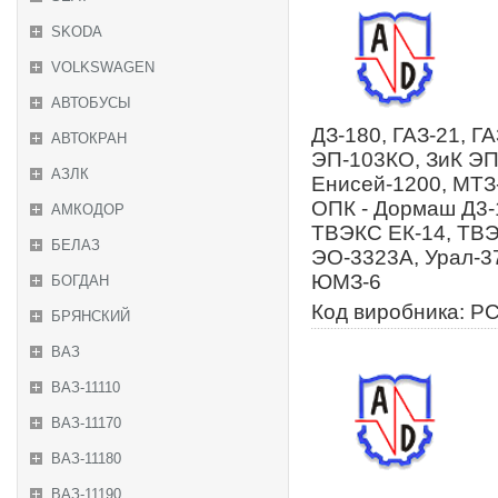
SKODA
VOLKSWAGEN
АВТОБУСЫ
ДЗ-180, ГАЗ-21, ГА
АВТОКРАН
ЭП-103КО, ЗиК ЭП-
АЗЛК
Енисей-1200, МТЗ-
ОПК - Дормаш Д3-1
АМКОДОР
ТВЭКС ЕК-14, ТВ
БЕЛАЗ
ЭО-3323А, Урал-3
ЮМЗ-6
БОГДАН
Код виробника: Р
БРЯНСКИЙ
ВАЗ
ВАЗ-11110
ВАЗ-11170
ВАЗ-11180
ВАЗ-11190