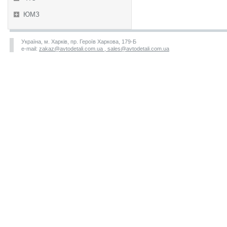
ЮМЗ
Україна, м. Харків, пр. Героїв Харкова, 179-Б
e-mail:
zakaz@avtodetali.com.ua , sales@avtodetali.com.ua