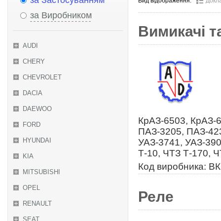
за Застосуванням
Вид відображення:
Докл
за Виробником
Вимикачі т
AUDI
CHERY
CHEVROLET
DACIA
DAEWOO
КрАЗ-6503, КрАЗ-6
FORD
ПАЗ-3205, ПАЗ-423
HYUNDAI
УАЗ-3741, УАЗ-390
Т-10, ЧТЗ Т-170, 
KIA
Код виробника: ВК
MITSUBISHI
OPEL
Реле
RENAULT
SEAT