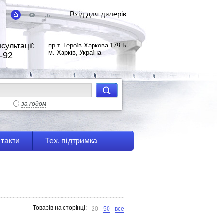
Вхід для дилерів
сультації:
пр-т. Героїв Харкова 179-Б
м. Харків, Україна
-92
за кодом
такти
Тех. підтримка
Товарів на сторінці:
20
50
все