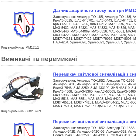
Датчик аварійного тиску повітря ММ1
Застосування: Амкодор ТО-18Б, Амкодор ТО-18Д, А
КамАЗ-5315, КрАЗ-643701, КрАЗ-6443, КрАЗ-64431, К
КрАЗ-6510, ЛиАЗ-5256, ЛиАЗ-6212, МАЗ-5336, МАЗ-5
МАЗ-5432, МАЗ-54321, МАЗ-54323, МАЗ-54326, МАЗ-
МАЗ-5440, МАЗ-544069, МАЗ-5516, МАЗ-5551, МАЗ-6
МАЗ-64226, МАЗ-64229, МАЗ-64255, МАЗ-6430, МАЗ-
МЗКТ-74131, МЗКТ-7429, МЗКТ-79092, МЗКТ-8006, М
ПАЗ-4234, Урал-4320, Урал-5323, Урал-5557, Урал-6
Код виробника: ММ125Д
Вимикачі та перемикачі
Перемикач світлової сигналізації з си
Застосування: Амкодор ТО-18Б2, Амкодор ТО-18Б3,
Амкодор-342В, Амкодор-342С-03, Амкодор-352, Амко
БелАЗ-7548, ЗИЛ-3250, ЗИЛ-433100, ЗИЛ-433110, ЗИ
КамАЗ-4308, КамАЗ-5360, КамАЗ-53605, КамАЗ-5460
МАЗ-53366, МАЗ-5337, МАЗ-53371, МАЗ-54321, МАЗ-
МАЗ-5516, МАЗ-5551, МАЗ-6303, МАЗ-64221, МАЗ-64
МЗКТ-65151, МЗКТ-74131, МоАЗ-40484-21, МоАЗ-600
МоАЗ-75051, МоАЗ-7529, ЧСДМ А-120, ЧСДМ В-138
Код виробника: 6602.3769
Перемикач світлової сигналізації з си
Застосування: Амкодор ТО-18Б2, Амкодор ТО-18Б3,
Амкодор-342В, Амкодор-342С-03, Амкодор-352, Амко
БелАЗ-7548, ЗИЛ-3250, ЗИЛ-433100, ЗИЛ-433110, ЗИ