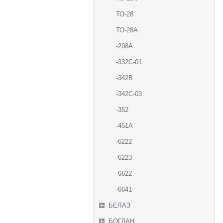
ТО-28
ТО-28А
-208А
-332С-01
-342В
-342С-03
-352
-451А
-6222
-6223
-6622
-6641
БЕЛАЗ
БОГДАН