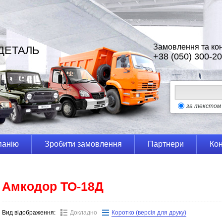
Замовлення та кон
ДЕТАЛЬ
+38 (050) 300-20
за текстом
панію
Зробити замовлення
Партнери
Кон
Амкодор ТО-18Д
Вид відображення:
Докладно
Коротко (версія для друку)