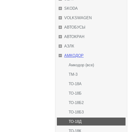
SKODA
VOLKSWAGEN
АВТОБУСЫ
АВТОКРАН
АЗЛК
АМКОДОР
Амкодор (все)
ТМ-3
ТО-18А
ТО-18Б
ТО-18Б2
ТО-18Б3
ТО-18Д
ТО-18К