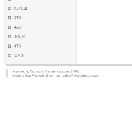
ХЗТСШ
ХТЗ
ЧАЗ
ЧСДМ
ЧТЗ
ЮМЗ
Україна, м. Харків, пр. Героїв Харкова, 179-Б
e-mail:
zakaz@avtodetali.com.ua , sales@avtodetali.com.ua