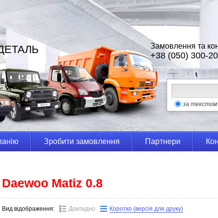
Замовлення та кон
ДЕТАЛЬ
+38 (050) 300-20
за текстом
панію
Зробити замовлення
Партнери
Кон
Daewoo Matiz 0.8
Вид відображення:
Докладно
Коротко (версія для друку)