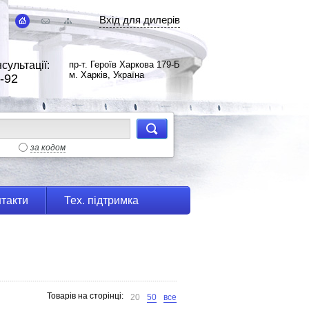
Вхід для дилерів
сультації:
пр-т. Героїв Харкова 179-Б
м. Харків, Україна
-92
за кодом
такти
Тех. підтримка
Товарів на сторінці:
20
50
все