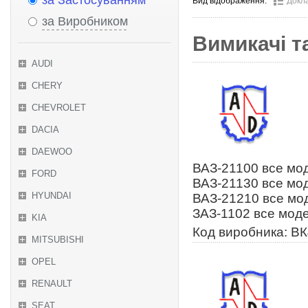
за Застосуванням
Вид відображення:
Докл
за Виробником
Вимикачі т
AUDI
CHERY
CHEVROLET
DACIA
DAEWOO
ВАЗ-21100 все мод
FORD
ВАЗ-21130 все мод
HYUNDAI
ВАЗ-21210 все мод
ЗАЗ-1102 все моде
KIA
Код виробника: В
MITSUBISHI
OPEL
RENAULT
SEAT