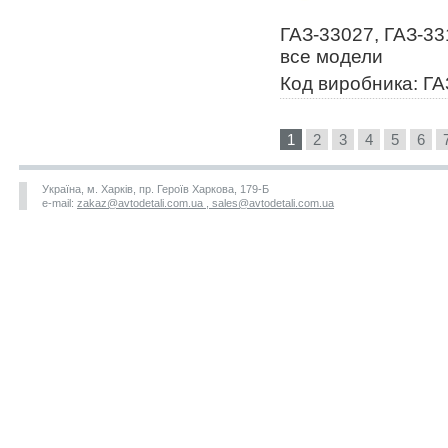
ГАЗ-33027, ГАЗ-33
все модели
Код виробника: ГА
1
2
3
4
5
6
Україна, м. Харків, пр. Героїв Харкова, 179-Б
e-mail:
zakaz@avtodetali.com.ua , sales@avtodetali.com.ua