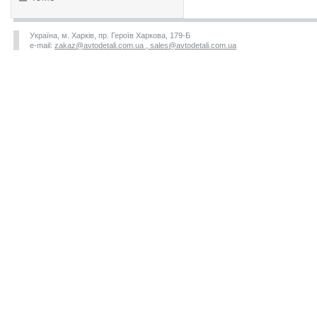
Україна, м. Харків, пр. Героїв Харкова, 179-Б
e-mail:
zakaz@avtodetali.com.ua , sales@avtodetali.com.ua