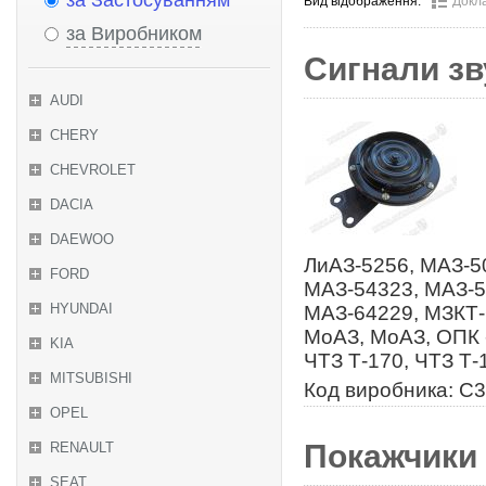
за Застосуванням
Вид відображення:
Докл
за Виробником
Сигнали зву
AUDI
CHERY
CHEVROLET
DACIA
DAEWOO
ЛиАЗ-5256, МАЗ-5
FORD
МАЗ-54323, МАЗ-5
HYUNDAI
МАЗ-64229, МЗКТ-
МоАЗ, МоАЗ, ОПК 
KIA
ЧТЗ Т-170, ЧТЗ Т-
MITSUBISHI
Код виробника: С
OPEL
Покажчики
RENAULT
SEAT