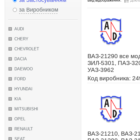
за Застосуванням
Вид відображення:
Докл
за Виробником
AUDI
CHERY
CHEVROLET
ВАЗ-21290 все мод
DACIA
ЗИЛ-5301, ПАЗ-320
DAEWOO
УАЗ-3962
Код виробника: 24
FORD
HYUNDAI
KIA
MITSUBISHI
OPEL
RENAULT
ВАЗ-21210, ВАЗ-21
SEAT