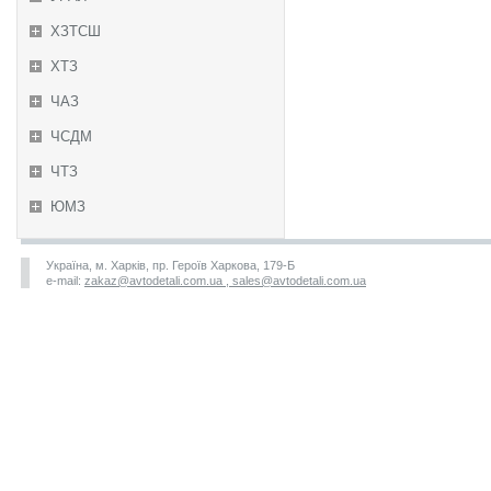
ХЗТСШ
ХТЗ
ЧАЗ
ЧСДМ
ЧТЗ
ЮМЗ
Україна, м. Харків, пр. Героїв Харкова, 179-Б
e-mail:
zakaz@avtodetali.com.ua , sales@avtodetali.com.ua