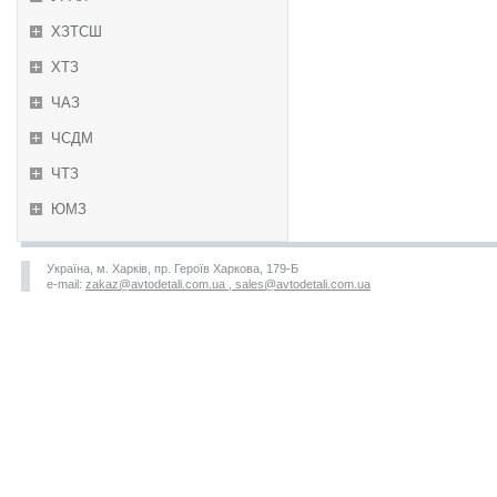
ХЗТСШ
ХТЗ
ЧАЗ
ЧСДМ
ЧТЗ
ЮМЗ
Україна, м. Харків, пр. Героїв Харкова, 179-Б
e-mail:
zakaz@avtodetali.com.ua , sales@avtodetali.com.ua