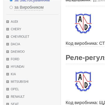
за Застосуванням
Вид відображення:
Докл
за Виробником
AUDI
CHERY
CHEVROLET
Код виробника: С
DACIA
DAEWOO
Реле-регул
FORD
HYUNDAI
KIA
MITSUBISHI
OPEL
RENAULT
Код виробника: Щ
SEAT