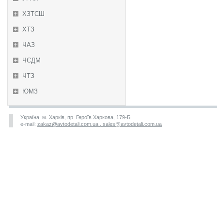
ХЗТСШ
ХТЗ
ЧАЗ
ЧСДМ
ЧТЗ
ЮМЗ
Україна, м. Харків, пр. Героїв Харкова, 179-Б
e-mail:
zakaz@avtodetali.com.ua , sales@avtodetali.com.ua