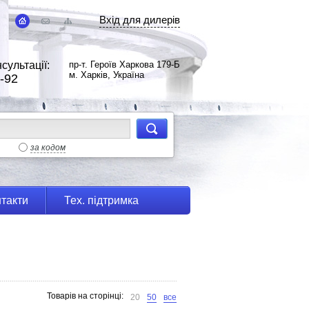
Вхід для дилерів
сультації:
пр-т. Героїв Харкова 179-Б
м. Харків, Україна
-92
за кодом
такти
Тех. підтримка
Товарів на сторінці:
20
50
все