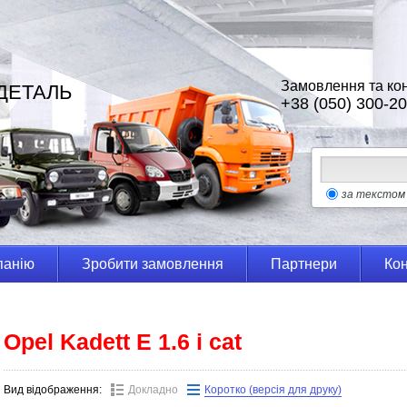
Замовлення та кон
ДЕТАЛЬ
+38 (050) 300-20
за текстом
панію
Зробити замовлення
Партнери
Кон
Opel Kadett E 1.6 i cat
Вид відображення:
Докладно
Коротко (версія для друку)