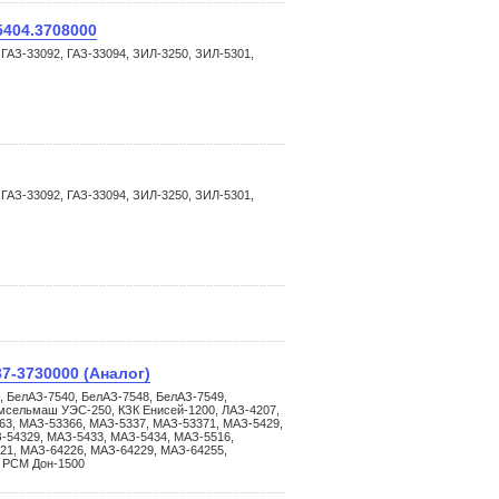
5404.3708000
 ГАЗ-33092, ГАЗ-33094, ЗИЛ-3250, ЗИЛ-5301,
 ГАЗ-33092, ГАЗ-33094, ЗИЛ-3250, ЗИЛ-5301,
-3730000 (Аналог)
, БелАЗ-7540, БелАЗ-7548, БелАЗ-7549,
Гомсельмаш УЭС-250, КЗК Енисей-1200, ЛАЗ-4207,
63, МАЗ-53366, МАЗ-5337, МАЗ-53371, МАЗ-5429,
-54329, МАЗ-5433, МАЗ-5434, МАЗ-5516,
21, МАЗ-64226, МАЗ-64229, МАЗ-64255,
, РСМ Дон-1500