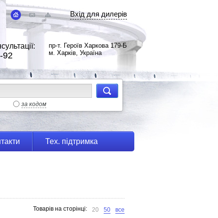
Вхід для дилерів
сультації:
пр-т. Героїв Харкова 179-Б
м. Харків, Україна
-92
за кодом
такти
Тех. підтримка
Товарів на сторінці:
20
50
все