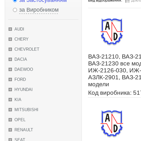
за Застосуванням
Вид відображення:
Докл
за Виробником
AUDI
CHERY
CHEVROLET
ВАЗ-21210, ВАЗ-21
DACIA
ВАЗ-21230 все мод
DAEWOO
ИЖ-2126-030, ИЖ-
АЗЛК-2901, ВАЗ-21
FORD
модели
HYUNDAI
Код виробника: 5
KIA
MITSUBISHI
OPEL
RENAULT
SEAT