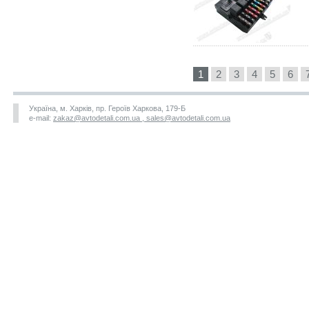
1
2
3
4
5
6
Україна, м. Харків, пр. Героїв Харкова, 179-Б
e-mail:
zakaz@avtodetali.com.ua , sales@avtodetali.com.ua