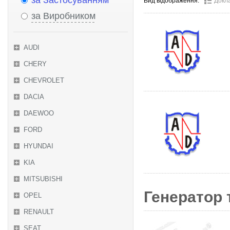
за Застосуванням
Вид відображення:
Докл
за Виробником
AUDI
CHERY
CHEVROLET
DACIA
DAEWOO
FORD
HYUNDAI
KIA
MITSUBISHI
Генератор 
OPEL
RENAULT
SEAT