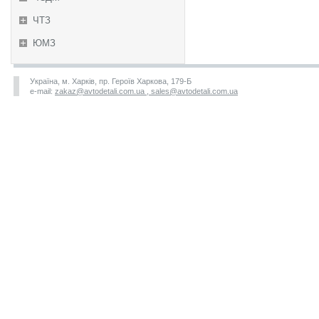
ЧТЗ
ЮМЗ
Україна, м. Харків, пр. Героїв Харкова, 179-Б
e-mail:
zakaz@avtodetali.com.ua , sales@avtodetali.com.ua