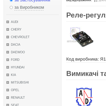
за Застосуванням
Вид відображення:
Докл
за Виробником
Реле-регул
AUDI
CHERY
CHEVROLET
DACIA
DAEWOO
Код виробника: Я
FORD
HYUNDAI
Вимикачі та
KIA
MITSUBISHI
OPEL
RENAULT
SEAT