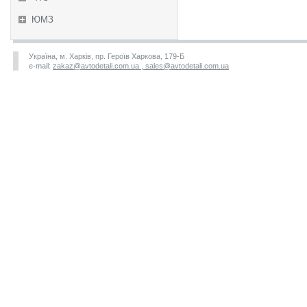
ЮМЗ
Україна, м. Харків, пр. Героїв Харкова, 179-Б
e-mail:
zakaz@avtodetali.com.ua , sales@avtodetali.com.ua