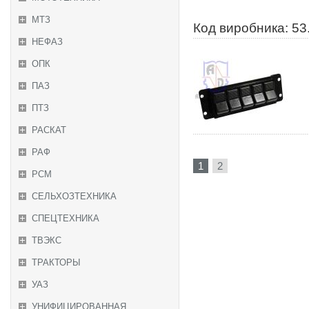
МТЗ
Код виробника: 53
НЕФАЗ
ОПК
ПАЗ
ПТЗ
РАСКАТ
РАФ
1
2
РСМ
СЕЛЬХОЗТЕХНИКА
СПЕЦТЕХНИКА
ТВЭКС
ТРАКТОРЫ
УАЗ
УНИФИЦИРОВАННАЯ