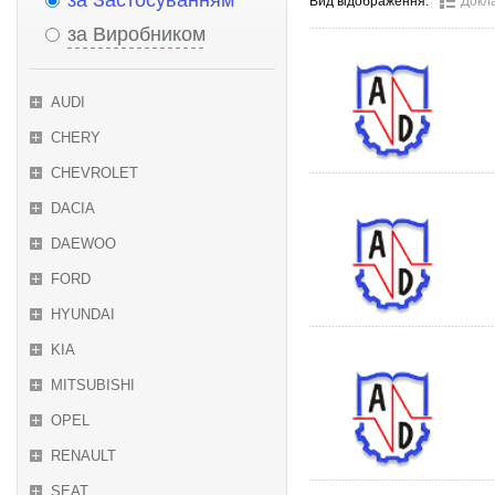
за Застосуванням
Вид відображення:
Докл
за Виробником
AUDI
CHERY
CHEVROLET
DACIA
DAEWOO
FORD
HYUNDAI
KIA
MITSUBISHI
OPEL
RENAULT
SEAT