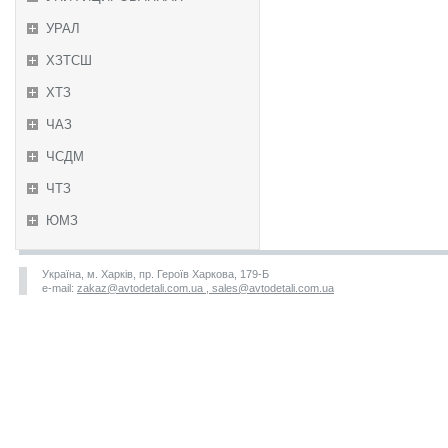
УРАЛ
ХЗТСШ
ХТЗ
ЧАЗ
ЧСДМ
ЧТЗ
ЮМЗ
Україна, м. Харків, пр. Героїв Харкова, 179-Б
e-mail:
zakaz@avtodetali.com.ua , sales@avtodetali.com.ua