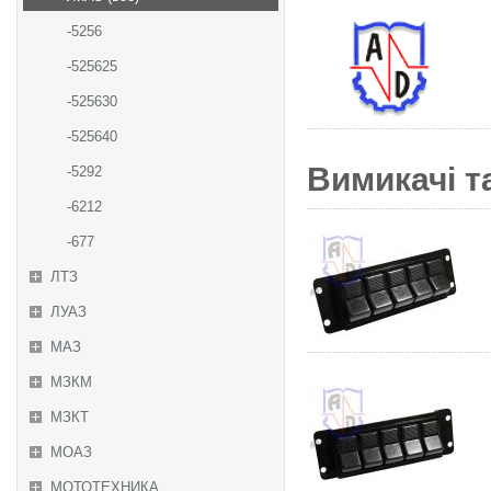
-5256
-525625
-525630
-525640
Вимикачі та
-5292
-6212
-677
ЛТЗ
ЛУАЗ
МАЗ
МЗКМ
МЗКТ
МОАЗ
МОТОТЕХНИКА