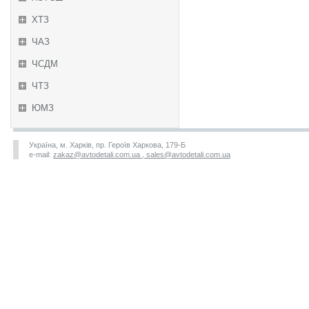
ХТЗ
ЧАЗ
ЧСДМ
ЧТЗ
ЮМЗ
Україна, м. Харків, пр. Героїв Харкова, 179-Б
e-mail:
zakaz@avtodetali.com.ua , sales@avtodetali.com.ua