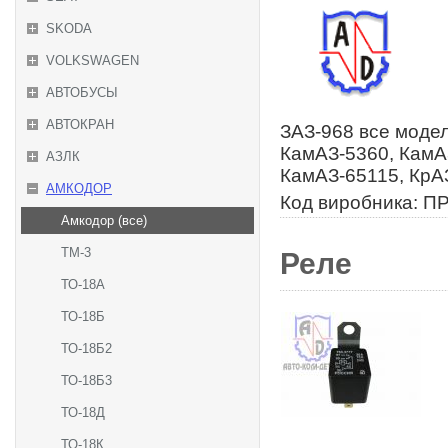
SKODA
VOLKSWAGEN
АВТОБУСЫ
АВТОКРАН
ЗАЗ-968 все моде
КамАЗ-5360, КамА
АЗЛК
КамАЗ-65115, КрА
АМКОДОР
Код виробника: ПР
Амкодор (все)
ТМ-3
Реле
ТО-18А
ТО-18Б
ТО-18Б2
ТО-18Б3
ТО-18Д
ТО-18К