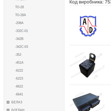
Код виробника: 75
ТО-28
ТО-28А
-208А
-332С-01
-342В
-342С-03
-352
-451А
-6222
-6223
-6622
-6641
БЕЛАЗ
БОГДАН