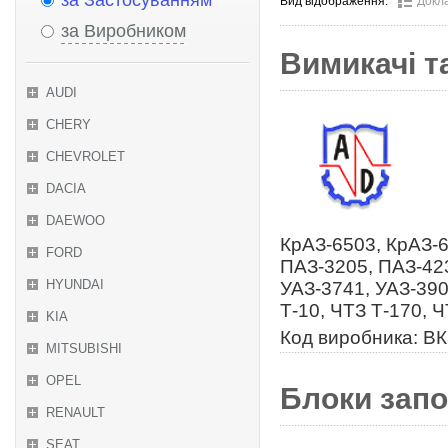
за Застосуванням
Вид відображення:
Докл
за Виробником
Вимикачі т
AUDI
CHERY
CHEVROLET
DACIA
DAEWOO
КрАЗ-6503, КрАЗ-6
FORD
ПАЗ-3205, ПАЗ-423
HYUNDAI
УАЗ-3741, УАЗ-390
Т-10, ЧТЗ Т-170, 
KIA
Код виробника: ВК
MITSUBISHI
OPEL
Блоки запо
RENAULT
SEAT