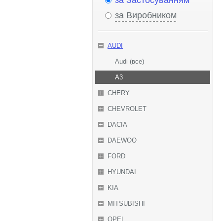
за Застосуванням
за Виробником
AUDI
Audi (все)
A3
CHERY
CHEVROLET
DACIA
DAEWOO
FORD
HYUNDAI
KIA
MITSUBISHI
OPEL