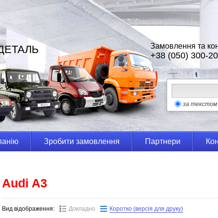
Замовлення та кон
ДЕТАЛЬ
+38 (050) 300-20
за текстом
панію
Зробити замовлення
Партнери
Кон
Audi A3
Вид відображення:
Докладно
Коротко (версія для друку)