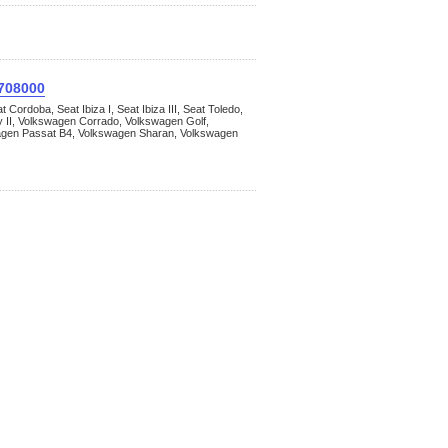
3708000
ordoba, Seat Ibiza I, Seat Ibiza III, Seat Toledo,
II, Volkswagen Corrado, Volkswagen Golf,
agen Passat B4, Volkswagen Sharan, Volkswagen