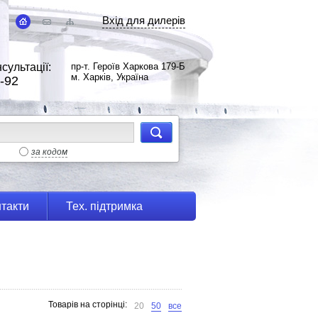
Вхід для дилерів
сультації:
пр-т. Героїв Харкова 179-Б
м. Харків, Україна
-92
за кодом
такти
Тех. підтримка
Товарів на сторінці:
20
50
все