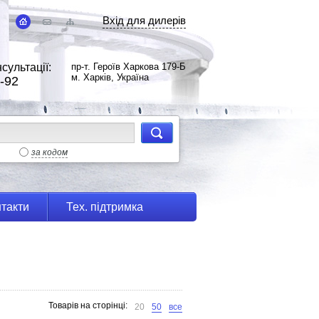
Вхід для дилерів
сультації:
пр-т. Героїв Харкова 179-Б
м. Харків, Україна
-92
за кодом
такти
Тех. підтримка
Товарів на сторінці:
20
50
все