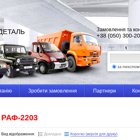
Замовлення та кон
ДЕТАЛЬ
+38 (050) 300-20
за текстом
панію
Зробити замовлення
Партнери
Кон
РАФ-2203
Вид відображення:
Докладно
Коротко (версія для друку)