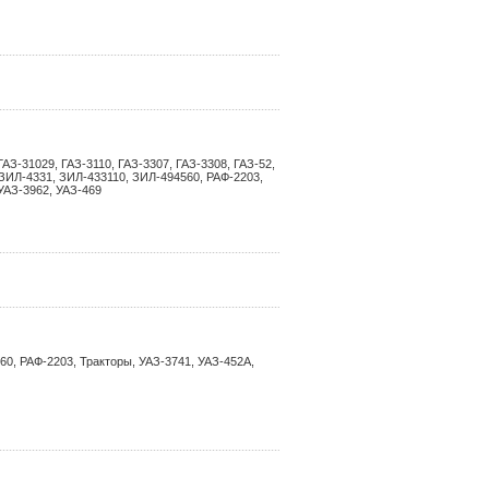
ГАЗ-31029, ГАЗ-3110, ГАЗ-3307, ГАЗ-3308, ГАЗ-52,
, ЗИЛ-4331, ЗИЛ-433110, ЗИЛ-494560, РАФ-2203,
 УАЗ-3962, УАЗ-469
60, РАФ-2203, Тракторы, УАЗ-3741, УАЗ-452А,