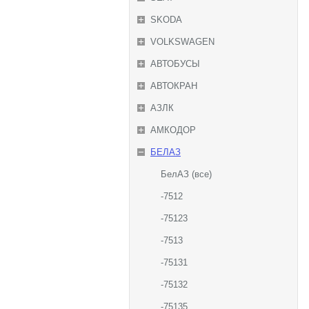
SKODA
VOLKSWAGEN
АВТОБУСЫ
АВТОКРАН
АЗЛК
АМКОДОР
БЕЛАЗ
БелАЗ (все)
-7512
-75123
-7513
-75131
-75132
-75135