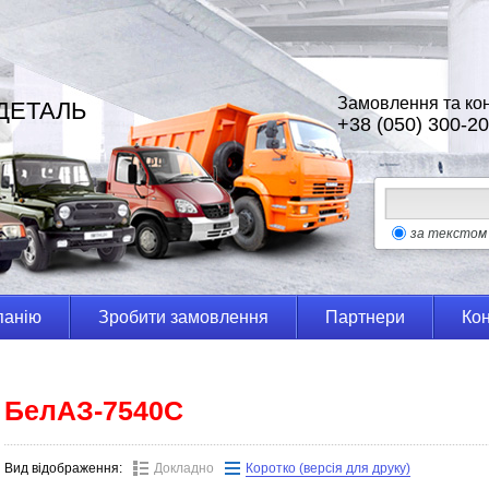
Замовлення та кон
ДЕТАЛЬ
+38 (050) 300-20
за текстом
панію
Зробити замовлення
Партнери
Кон
БелАЗ-7540C
Вид відображення:
Докладно
Коротко (версія для друку)