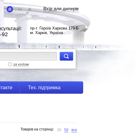
Вхід для дилерів
сультації:
пр-т. Героїв Харкова 179-Б
м. Харків, Україна
-92
за кодом
такти
Тех. підтримка
Товарів на сторінці:
20
50
все