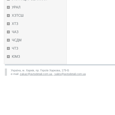
УРАЛ
ХЗТСШ
ХТЗ
ЧАЗ
ЧСДМ
ЧТЗ
ЮМЗ
Україна, м. Харків, пр. Героїв Харкова, 179-Б
e-mail:
zakaz@avtodetali.com.ua , sales@avtodetali.com.ua