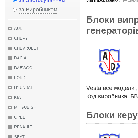
за Застосуванням
Вид відображення:
Докл
за Виробником
Блоки вип
генераторів
AUDI
CHERY
CHEVROLET
DACIA
DAEWOO
FORD
Vesta все модели 
HYUNDAI
Код виробника: Б
KIA
MITSUBISHI
Блоки кер
OPEL
RENAULT
SEAT