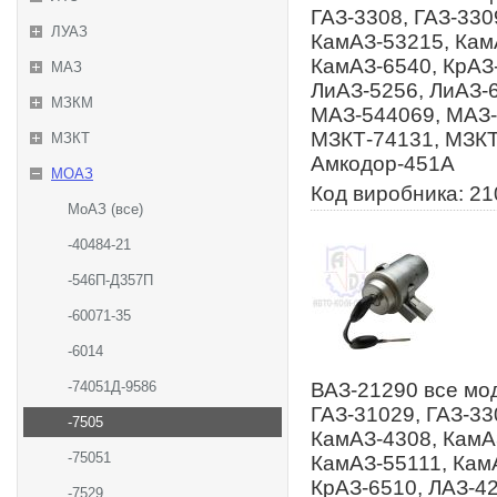
ГАЗ-3308, ГАЗ-330
ЛУАЗ
КамАЗ-53215, Кам
КамАЗ-6540, КрАЗ-
МАЗ
ЛиАЗ-5256, ЛиАЗ-
МЗКМ
МАЗ-544069, МАЗ-
МЗКТ-74131, МЗКТ
МЗКТ
Амкодор-451А
МОАЗ
Код виробника: 2
МоАЗ (все)
-40484-21
-546П-Д357П
-60071-35
-6014
-74051Д-9586
ВАЗ-21290 все мод
ГАЗ-31029, ГАЗ-33
-7505
КамАЗ-4308, КамА
-75051
КамАЗ-55111, КамА
КрАЗ-6510, ЛАЗ-42
-7529