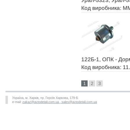
Урал-5323, Урал-5
Код виробника: 
122Б-1, ОПК - До
Код виробника: 11
1
2
3
Україна, м. Харків, пр. Героїв Харкова, 179-Б
e-mail:
zakaz@avtodetali.com.ua , sales@avtodetali.com.ua