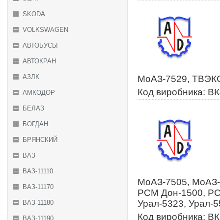
SKODA
VOLKSWAGEN
АВТОБУСЫ
АВТОКРАН
АЗЛК
МоАЗ-7529, ТВЭКС
Код виробника: ВК
АМКОДОР
БЕЛАЗ
БОГДАН
БРЯНСКИЙ
ВАЗ
ВАЗ-11110
МоАЗ-7505, МоАЗ-
ВАЗ-11170
РСМ Дон-1500, РС
Урал-5323, Урал-
ВАЗ-11180
Код виробника: ВК
ВАЗ-11190