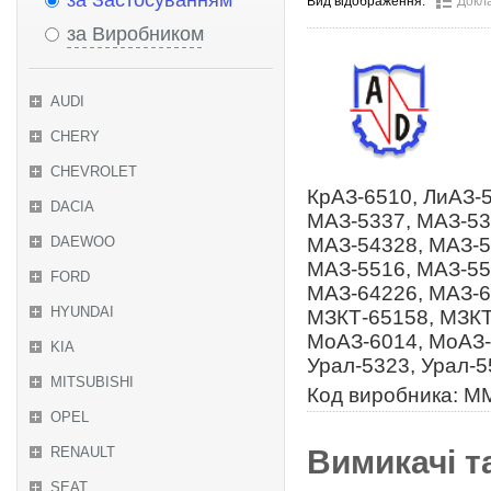
за Застосуванням
Вид відображення:
Докл
за Виробником
AUDI
CHERY
CHEVROLET
КрАЗ-6510, ЛиАЗ-
DACIA
МАЗ-5337, МАЗ-53
DAEWOO
МАЗ-54328, МАЗ-5
МАЗ-5516, МАЗ-55
FORD
МАЗ-64226, МАЗ-6
HYUNDAI
МЗКТ-65158, МЗКТ
МоАЗ-6014, МоАЗ-
KIA
Урал-5323, Урал-5
MITSUBISHI
Код виробника: 
OPEL
Вимикачі т
RENAULT
SEAT