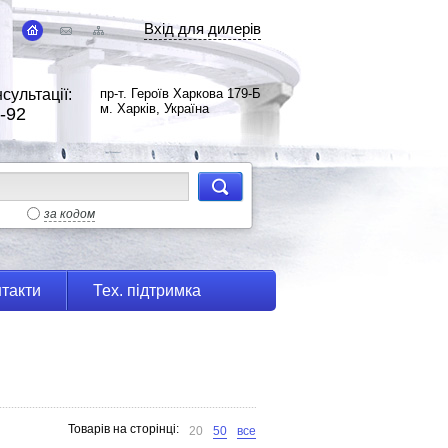
Вхід для дилерів
сультації:
пр-т. Героїв Харкова 179-Б
м. Харків, Україна
-92
за кодом
такти
Тех. підтримка
Товарів на сторінці:
20
50
все