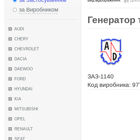
за Застосуванням
Вид відображення:
Докл
за Виробником
Генератор 
AUDI
CHERY
CHEVROLET
DACIA
DAEWOO
ЗАЗ-1140
FORD
Код виробника: 9
HYUNDAI
KIA
MITSUBISHI
OPEL
RENAULT
SEAT