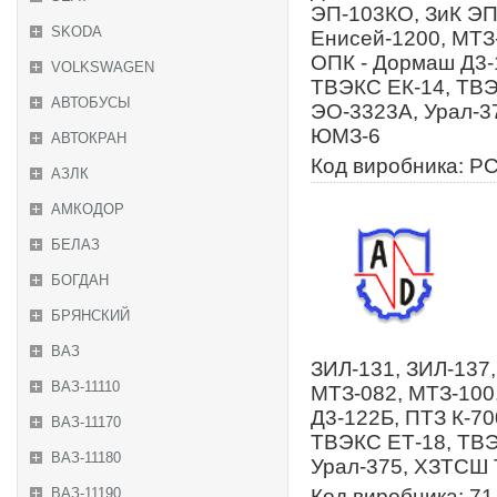
ЭП-103КО, ЗиК ЭП-
SKODA
Енисей-1200, МТЗ-
ОПК - Дормаш Д3-1
VOLKSWAGEN
ТВЭКС ЕК-14, ТВ
АВТОБУСЫ
ЭО-3323А, Урал-3
ЮМЗ-6
АВТОКРАН
Код виробника: Р
АЗЛК
АМКОДОР
БЕЛАЗ
БОГДАН
БРЯНСКИЙ
ВАЗ
ЗИЛ-131, ЗИЛ-137,
ВАЗ-11110
МТЗ-082, МТЗ-100
Д3-122Б, ПТЗ К-70
ВАЗ-11170
ТВЭКС ЕТ-18, ТВ
ВАЗ-11180
Урал-375, ХЗТСШ 
ВАЗ-11190
Код виробника: 71