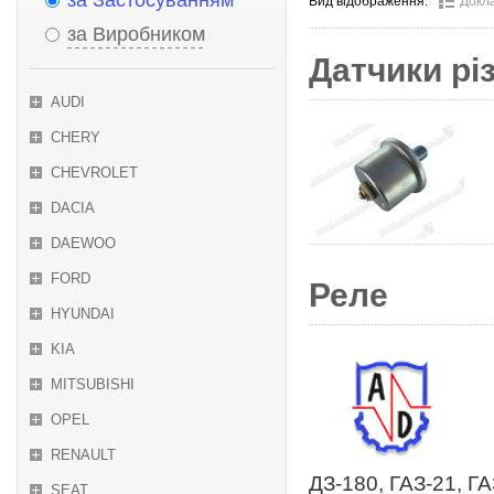
за Застосуванням
Вид відображення:
Докл
за Виробником
Датчики рі
AUDI
CHERY
CHEVROLET
DACIA
DAEWOO
FORD
Реле
HYUNDAI
KIA
MITSUBISHI
OPEL
RENAULT
ДЗ-180, ГАЗ-21, ГА
SEAT