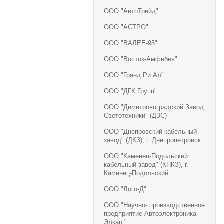
ООО "АвтоТрейд"
ООО "АСТРО"
ООО "ВАЛЕЕ-95"
ООО "Восток-Амфибия"
ООО "Гранд Ри Ал"
ООО "ДГК Групп"
ООО "Димитровоградский Завод
Светотехники" (ДЗС)
ООО "Днепровский кабельный
завод" (ДКЗ), г. Днепропетровск
ООО "Каменец-Подольский
кабельный завод" (КПКЗ), г.
Каменец-Подольский
ООО "Лого-Д"
ООО "Научно- производственное
предприятие Автоэлектроника-
Элкар "