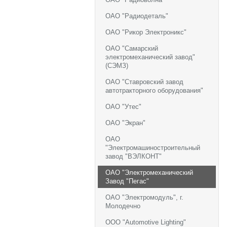
ОАО "Радиодеталь"
ОАО "Рикор Электроникс"
ОАО "Самарский
электромеханический завод"
(СЭМЗ)
ОАО "Ставровский завод
автотракторного оборудования"
ОАО "Утес"
ОАО "Экран"
ОАО
"Электромашиностроительный
завод "ВЭЛКОНТ"
ОАО "Электромеханический
Завод "Пегас"
ОАО "Электромодуль", г.
Молодечно
ООО "Automotive Lighting"