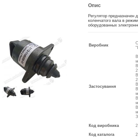
Опис
Регулятор предназначен 
коленчатого вала в режим
оборудованных электронн
О
Виробник
"
В
м
В
2
В
2
В
Застосування
В
м
В
м
В
м
З
Код виробника
2
Код каталога
2