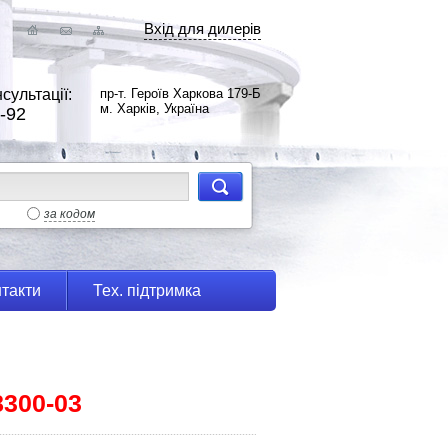
Вхід для дилерів
сультації:
пр-т. Героїв Харкова 179-Б
м. Харків, Україна
-92
за кодом
такти
Тех. підтримка
8300-03