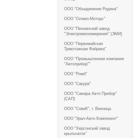
ООО "Объединение Родина"
ООО "Олимп-Моторс"
ООО "Пензинский завод
"Электромехизмерения" (ЭМИ)
ООО "Первомайская
Трикотажная Фабрика"
ООО "Промышленная компания
"Автоприбор""
ООО "Ромб"
ООО "Сакура"
ООО "Самара Авто Прибор"
(САП)
ООО "СовеК", г. Винница
ООО "Урал-Авто Компонент"
ООО "Херсонский завод
крыльчаток"