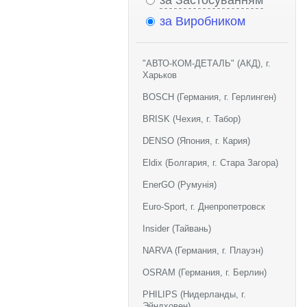
за Застосуванням
за Виробником
"АВТО-КОМ-ДЕТАЛЬ" (АКД), г.
Харьков
BOSCH (Германия, г. Герлинген)
BRISK (Чехия, г. Табор)
DENSO (Япония, г. Кария)
Eldix (Болгария, г. Стара Загора)
EnerGO (Румунія)
Euro-Sport, г. Днепропетровск
Insider (Тайвань)
NARVA (Германия, г. Плауэн)
OSRAM (Германия, г. Берлин)
PHILIPS (Нидерланды, г.
Эйндховен)