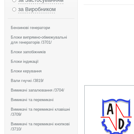
за Застосуванням
за Виробником
Бензинові генератори
Блоки випрямно-обмежувальні
для генераторів /3701/
Блоки запобіжників
Блоки індикації
Блоки керування
Вали гнучкі /3819/
Вимикачі запалювання /3704/
Вимикачі та перемикачі
Вимикачі та перемикачі клавішні
/3709/
Вимикачі та перемикачі кнопкові
/3710/