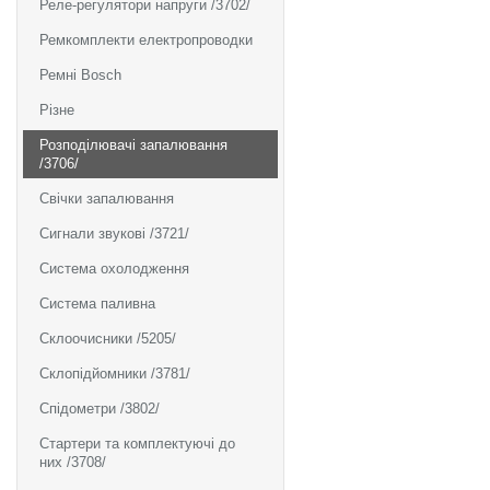
Реле-регулятори напруги /3702/
Ремкомплекти електропроводки
Ремні Bosch
Різне
Розподілювачі запалювання
/3706/
Свічки запалювання
Сигнали звукові /3721/
Система охолодження
Система паливна
Склоочисники /5205/
Склопідйомники /3781/
Спідометри /3802/
Стартери та комплектуючі до
них /3708/