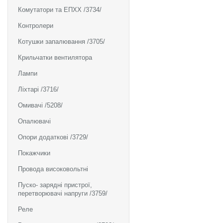
Комутатори та ЕПХХ /3734/
Контролери
Котушки запалювання /3705/
Крильчатки вентилятора
Лампи
Ліхтарі /3716/
Омивачі /5208/
Опалювачі
Опори додаткові /3729/
Покажчики
Провода високовольтні
Пуско- зарядні пристрої,
перетворювачі напруги /3759/
Реле