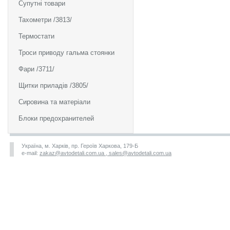
Супутні товари
Тахометри /3813/
Термостати
Троси приводу гальма стоянки
Фари /3711/
Щитки приладів /3805/
Сировина та матеріали
Блоки предохранителей
Україна, м. Харків, пр. Героїв Харкова, 179-Б
e-mail:
zakaz@avtodetali.com.ua , sales@avtodetali.com.ua