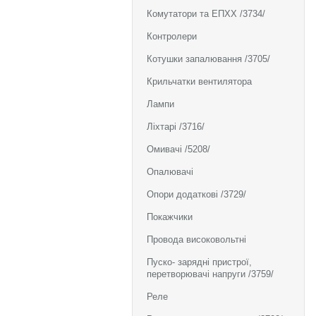
Комутатори та ЕПХХ /3734/
Контролери
Котушки запалювання /3705/
Крильчатки вентилятора
Лампи
Ліхтарі /3716/
Омивачі /5208/
Опалювачі
Опори додаткові /3729/
Покажчики
Провода високовольтні
Пуско- зарядні пристрої,
перетворювачі напруги /3759/
Реле