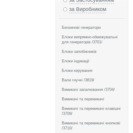
за Застосуванням
за Виробником
Бензинові генератори
Блоки випрямно-обмежувальні
для генераторів /3701/
Блоки запобіжників
Блоки індикації
Блоки керування
Вали гнучкі /3819/
Вимикачі запалювання /3704/
Вимикачі та перемикачі
Вимикачі та перемикачі клавішні
/3709/
Вимикачі та перемикачі кнопкові
/3710/