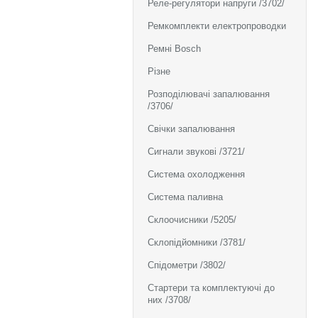
Реле-регулятори напруги /3702/
Ремкомплекти електропроводки
Ремні Bosch
Різне
Розподілювачі запалювання
/3706/
Свічки запалювання
Сигнали звукові /3721/
Система охолодження
Система паливна
Склоочисники /5205/
Склопідйомники /3781/
Спідометри /3802/
Стартери та комплектуючі до
них /3708/