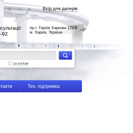
Вхід для дилерів
сультації:
пр-т. Героїв Харкова 179-Б
м. Харків, Україна
-92
за кодом
такти
Тех. підтримка